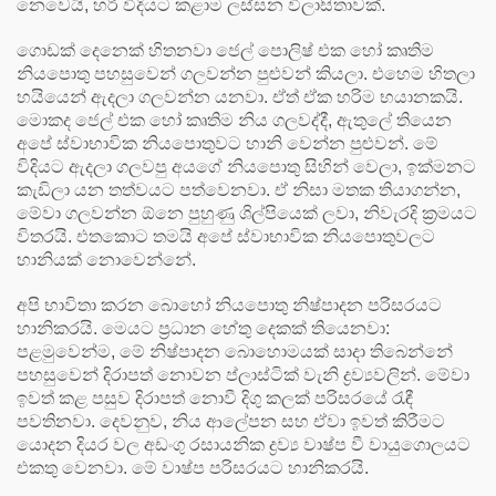
නෙවෙයි, හරි විදියට කළාම ලස්සන විලාසිතාවක්.
ගොඩක් දෙනෙක් හිතනවා ජෙල් පොලිෂ් එක හෝ කෘතිම
නියපොතු පහසුවෙන් ගලවන්න පුළුවන් කියලා. එහෙම හිතලා
හයියෙන් ඇදලා ගලවන්න යනවා. ඒත් ඒක හරිම භයානකයි.
මොකද ජෙල් එක හෝ කෘතිම නිය ගලවද්දී, ඇතුලේ තියෙන
අපේ ස්වාභාවික නියපොතුවට හානි වෙන්න පුළුවන්. මේ
විදියට ඇදලා ගලවපු අයගේ නියපොතු සිහින් වෙලා, ඉක්මනට
කැඩිලා යන තත්වයට පත්වෙනවා. ඒ නිසා මතක තියාගන්න,
මේවා ගලවන්න ඕනෙ පුහුණු ශිල්පියෙක් ලවා, නිවැරදි ක්‍රමයට
විතරයි. එතකොට තමයි අපේ ස්වාභාවික නියපොතුවලට
හානියක් නොවෙන්නේ.
අපි භාවිතා කරන බොහෝ නියපොතු නිෂ්පාදන පරිසරයට
හානිකරයි. මෙයට ප්‍රධාන හේතු දෙකක් තියෙනවා:
පළමුවෙන්ම, මේ නිෂ්පාදන බොහොමයක් සාදා තිබෙන්නේ
පහසුවෙන් දිරාපත් නොවන ප්ලාස්ටික් වැනි ද්‍රව්‍යවලින්. මේවා
ඉවත් කළ පසුව දිරාපත් නොවී දිගු කලක් පරිසරයේ රැඳී
පවතිනවා. දෙවනුව, නිය ආලේපන සහ ඒවා ඉවත් කිරීමට
යොදන දියර වල අඩංගු රසායනික ද්‍රව්‍ය වාෂ්ප වී වායුගොලයට
එකතු වෙනවා. මේ වාෂ්ප පරිසරයට හානිකරයි.