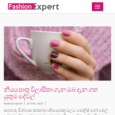
Toggle
නියපොතු විලාසිතා ගැන ඔබ දැන ගත
යුතුම දේවල්
fashion expert
14-Feb-2025
සමහරු විශ්වාස කරනවා නියපොතු වලට පොලිෂ් හෝ ජෙල්