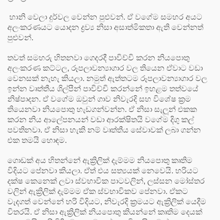
හානි වෙලා දුර්වල වෙන්න පුළුවන්. ඒ වගේම සමහර අයට
අලංකරණයට යොදන ද්‍රව්‍ය නිසා අසාත්මිකතා ඇති වෙන්නත්
පුළුවන්.
තවත් සමහරු හිතනවා ගෙදරදී පාවිච්චි කරන නියපොතු
අලංකරණ කට්ටල, රූපලාවන්‍යාගාර වල තියෙන ඒවාට වඩා
වෙනසක් නැහැ කියලා. නමුත් ඇත්තටම රූපලාවන්‍යාගාර වල
ඉන්න වෘත්තීය ශිල්පීන් පාවිච්චි කරන්නේ ඉහළම තත්වයේ
නිෂ්පාදන. ඒ වගේම ඔවුන් ගාව නිවැරදි සහ විශේෂ ක්‍රම
තියෙනවා නියපොතු හැඩගන්වන්න. ඒ නිසා සැලූන් එකක
කරන නිය ආලේපනයන් වඩා ආරක්ෂිතයි වගේම දිගු කල්
පවතිනවා. ඒ නිසා හැකි නම් වෘත්තීය සේවාවක් ලබා ගන්න
එක තමයි හොඳම.
ගොඩක් අය හිතන්නේ ඇක්‍රිලික් දැම්මම නියපොතු කෘතිම
විදියට පේනවා කියලා. ඒත් එය සත්‍යයක් නෙවෙයි. හරියට
දක්ෂ කෙනෙක් ලවා ස්වභාවික පාටවලින්, ලස්සන මෝස්තර
වලින් ඇක්‍රිලික් දැම්මම ඒක ස්වභාවිකව පේනවා. ඒකට
වැදගත් වෙන්නේ හරි විදියට, නිවැරදි ක්‍රමයට ඇක්‍රිලික් යෙදීම
විතරයි. ඒ නිසා ඇක්‍රිලික් නියපොතු කියන්නේ කෘතිම දෙයක්