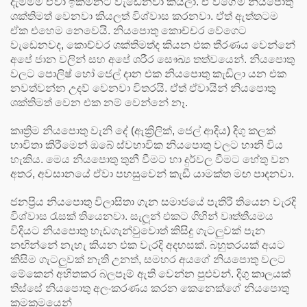
දැම්මම ඒවා ඉක්මනට වැඩෙනවා කියලා. ඒ වගේම නියපොතු
ශක්තිමත් වෙනවා කියලත් විශ්වාස කරනවා. ඒත් ඇත්තටම
ඒක එහෙම නෙවෙයි. නියපොතු කොච්චර වේගෙට
වැඩෙනවද, කොච්චර ශක්තිමත්ද කියන එක තීරණය වෙන්නේ
අපේ ජාන වලින් සහ අපේ ශරීර සෞඛ්‍ය තත්වයෙන්. නියපොතු
වලට පොලිෂ් හෝ ජෙල් දාන එක නියපොතු කැඩිලා යන එක
නවත්වන්න උදව් වෙනවා විතරයි. ඒත් ඒවායින් නියපොතු
ශක්තිමත් වෙන එක නම් වෙන්නේ නෑ.
කෘත්‍රිම නියපොතු වැනි දේ (ඇක්‍රිලික්, ජෙල් ආදිය) දිගු කලක්
භාවිතා කිරීමෙන් ඔබේ ස්වභාවික නියපොතු වලට හානි විය
හැකිය. මෙය නියපොතු තුනී වීමට හා දුර්වල වීමට හේතු වන
අතර, අවසානයේ ඒවා පහසුවෙන් කැඩී යාමක්ත මඟ පාදනවා.
ජනප්‍රිය නියපොතු විලාසිතා ගැන සමාජයේ පැතිරී තියෙන වැරදි
විශ්වාස රැසක් තියෙනවා. සැලූන් එකට ගිහින් වෘත්තීයමය
විදියට නියපොතු හැඩගැන්වුවොත් කිසිදු ගැටලුවක් පැන
නඟින්නේ නැහැ කියන එක වැරදි අදහසක්. බහුතරයක් අයට
කිසිම ගැටලුවක් නැති උනත්, සමහර අයගේ නියපොතු වලට
මේකෙන් අහිතකර බලපෑම් ඇති වෙන්න පුළුවන්. දිගු කාලයක්
තිස්සේ නියපොතු අලංකරණය කරන කෙනෙක්ගේ නියපොතු
ක්‍රමක්‍රමයෙන්