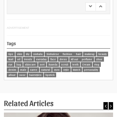
Read more...
ADVERTISEMENT
Tags
tips
skin
diy
sinhala
Sinhalese
fashion
hair
makeup
beauty
Nail
oil
trends
everyday
face
dress
All out
perfume
shoe
eye
bag
skincare
seri
Ruveda
scrub
teeth
Cream
ring
denim
male
saree
natural
men
style
Watch
personality
allout
nose
hairstyles
lipstick
Related Articles