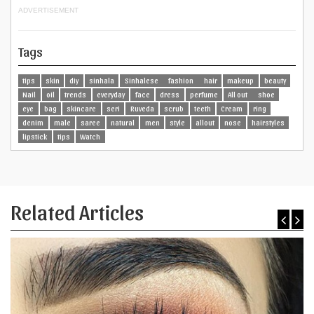
ADVERTISEMENT
Tags
tips
skin
diy
sinhala
Sinhalese
fashion
hair
makeup
beauty
Nail
oil
trends
everyday
face
dress
perfume
All out
shoe
eye
bag
skincare
seri
Ruveda
scrub
teeth
Cream
ring
denim
male
saree
natural
men
style
allout
nose
hairstyles
lipstick
tips
Watch
Related Articles