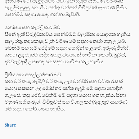
ආභරණ නොපැළඳ සිටීම හෝ ඉතා සියුම් ආභරණ පමණක්
පැළඳීම සුදුසු වේ. මීට හේතු වන්නේ විචිත්‍රවත් ආභරණ ප්‍රීතිය
පෙන්වීම සඳහා යොදා ගන්නා බැවිනි.
කෝපය සහ කැරලිකාර බව
සිතේ ඇති විරුද්ධතාවය පෙන්වීමට විලාසිතා යොදාගත හැකිය.
කලු, රතු, තද කොළ වැනි වර්ණ මේ සඳහා තෝරා ගනු ලැබේ.
ඩෙනිම් සහ සම් රෙදි මේ සඳහා හොඳින් ගැලපේ. ඉරුණු ජීන්ස්,
කපන ලද ජැකට් ආදිය බහුල වශයෙන් භාවිතා කෙරේ. බූට්ස්,
දම්වැල් ආදී උපාංගද මේ සඳහා භාවිතා කළ හැකිය.
ප්‍රීතිය සහ සෙල්ලක්කාර බව
කහ වර්ණය, තැඹිලි වර්ණය, ලැවෙන්ඩර් සහ වර්ණ රැසක්
යොදා සකසන ලද මෝස්තර සහිත ඇඳුම් මේ සඳහා හොඳින්
ගැලපේ. කපු රෙදි, ඩෙනිම් මේ සඳහා යොදා ගත හැකිය. සිනා
මුහුණු සහිත බෑග්, විචිත්‍රවත් සහ විශාල කරාබු ඇතුළු ආභරණ
මේ සඳහා තෝරාගතත හැකිය.
Share