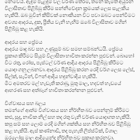
නෙවෙයි. ඇඳුම් පැළඳුම් වල වර්ණ තේරීම, තමන් කැමති අයුරින්
විලාසිතාව පිළිබිඹු කිරීම සන්නිවේදන ක්‍රමයක් ලෙස සැලකිය
හැකියි. ඔබ මුවින් කිසිවක් නොකියන විට පවා ඔබට පෙන්වීමට
අවශ්‍ය ආදරය, දුක, ප්‍රීතිය වැනි හැඟීම් ඔබේ විලාසිතාව මගින්
පිළිබිඹු කළ හැකියි.
ආදරය සහ ප්‍රේමය
ආදරය මෘදු බව සහ උණුසුම් බව සමඟ සම්බන්ධයි. ප්‍රේමය
ප්‍රකාශ කිරීමට සියුම් විලාසිතා භාවිතා කරන්න පුළුවන්. බොහෝ
විට රතු, රෝස, පැස්ටල් වර්ණ ආදිය ආදරය පිළිබිඹු කිරීමට
යොදා ගනු ලබනවා. ආදරය පිළිබිඹු කරන රෙදි වර්ග ලෙස ලේස්,
සිල්ක්, සැටින්, චිෆන් ආදිය හඳුන්වාදිය හැකියි.
මීට අමතරව මල් හැඩැති කරාබු, මුතු මාල, හදවත් හැඩයේ
ආභරණ සහ අත්බෑග් භාවිතා කරන්නන පුළුවන්.
විශ්වාසය සහ බලය
තමන්ගේ ආත්ම විශ්වාසය සහ නිර්භීත බව පෙන්නුම් කිරීමට
කළු, සුදු, නාවික නිල් සහ තද රතු වැනි වර්ණ යොදාගත හැකියි.
කපු සම් සහ ලොම් රෙදි මගින් ශක්තිය සහ නිර්භීත බව පිළිබිඹු
කළ හැකියි. ඇස් කණ්නාඩි, තද පැහැති ලිප්ස්ටික්, විශාල
ඔරලෝසු මාල ආදියෙන්ද නිර්භීත බව ප්‍රකාශ කරනවා.