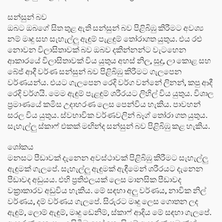
සන්සුන් බව
ඔබට ඔබගේ සිත තුළ ඇති සන්සුන් බව පිළිබිඹු කිරීමට අවශ්‍ය
නම් මෘදු සහ සැහැල්ලු ඇඳුම් පැළඳුම් තෝරාගත යුතුය. එය රළු
නොවන විලාසිතාවක් බව ඔබව දකින්නන්ට වැටහෙන
ආකාරයේ විලාසිතාවක් විය යුතුය අහස් නිල, සුදු, ලා කොළ සහ
බේජ් ආදී වර්ණ සන්සුන් බව පිළිබිඹු කිරීමට ගැලපෙන
වර්ණයන්ය. එයට ගැලපෙන රෙදි වර්ග වන්නේ ලිනන්, කපු ආදී
රෙදි වර්ගයි. මෙම ඇඳුම් පැළඳුම් ශරීරයට ලිහිල් විය යුතුය. විශාල
ප්‍රමාණයේ කමිස උදාහරණ ලෙස පෙන්විය හැකිය. පාවහන්
සරල විය යුතුය. ස්වභාවික වර්ණවලින් බෑග් තෝරා ගත යුතුය.
සැහැල්ලු ස්කාෆ් එකක් මඟින්ද සන්සුන් බව පිළිබිඹු කළ හැකිය.
ශෝකය
මනසට පීඩාවක් දැනෙන අවස්ථාවක් පිළිබිඹු කිරීමට සැහැල්ලු
ඇඳුමක් ගැලපේ. සැහැල්ලු ඇඳුමක් ඇඳීමෙන් ශරීරයට දැනෙන
පීඩාවද අඩුයය. එහි ප්‍රතිඵලයක් ලෙස මානසික පීඩාවද
වක්‍රාකාරව අඩුවිය හැකිය. මේ සඳහා අලු වර්ණය, නාවික නිල්
වර්ණය, දම් වර්ණය ගැලපේ. සිරුරට මෘදු ලෙස ගොතන ලද
ඇඳුම්, ලොම් ඇඳුම්, මෘදු ඩෙනිම්, ස්කාෆ් ආදිය මේ සඳහා ගැලපේ.