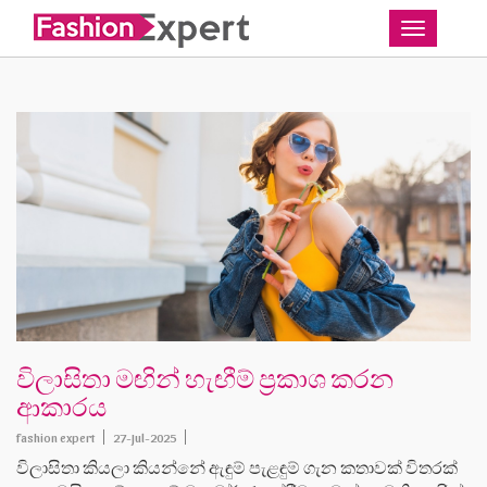
Toggle
විලාසිතා මඟින් හැඟීම් ප්‍රකාශ කරන
ආකාරය
fashion expert
27-Jul-2025
විලාසිතා කියලා කියන්නේ ඇඳුම් පැළඳුම් ගැන කතාවක් විතරක්