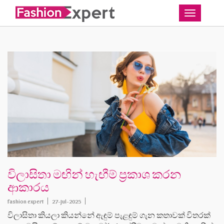
Toggle
විලාසිතා මඟින් හැඟීම් ප්‍රකාශ කරන
ආකාරය
fashion expert
27-Jul-2025
විලාසිතා කියලා කියන්නේ ඇඳුම් පැළඳුම් ගැන කතාවක් විතරක්