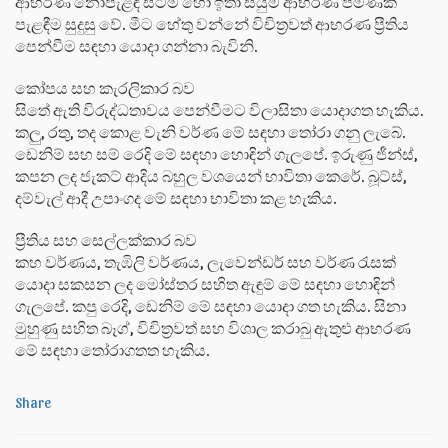
ආභරණ නොපැළඳ සිටීම හෝ ඉතා සියුම් ආභරණ පමණක්
පැළඳීම සුදුසු වේ. මීට හේතු වන්නේ විචිත්‍රවත් ආභරණ ප්‍රීතිය
පෙන්වීම සඳහා යොදා ගන්නා බැවිනි.
කෝපය සහ කැරලිකාර බව
සිතේ ඇති විරුද්ධතාවය පෙන්වීමට විලාසිතා යොදාගත හැකිය.
කලු, රතු, තද කොළ වැනි වර්ණ මේ සඳහා තෝරා ගනු ලැබේ.
ඩෙනිම් සහ සම් රෙදි මේ සඳහා හොඳින් ගැලපේ. ඉරුණු ජීන්ස්,
කපන ලද ජැකට් ආදිය බහුල වශයෙන් භාවිතා කෙරේ. බූට්ස්,
දම්වැල් ආදී උපාංගද මේ සඳහා භාවිතා කළ හැකිය.
ප්‍රීතිය සහ සෙල්ලක්කාර බව
කහ වර්ණය, තැඹිලි වර්ණය, ලැවෙන්ඩර් සහ වර්ණ රැසක්
යොදා සකසන ලද මෝස්තර සහිත ඇඳුම් මේ සඳහා හොඳින්
ගැලපේ. කපු රෙදි, ඩෙනිම් මේ සඳහා යොදා ගත හැකිය. සිනා
මුහුණු සහිත බෑග්, විචිත්‍රවත් සහ විශාල කරාබු ඇතුළු ආභරණ
මේ සඳහා තෝරාගතත හැකිය.
Share