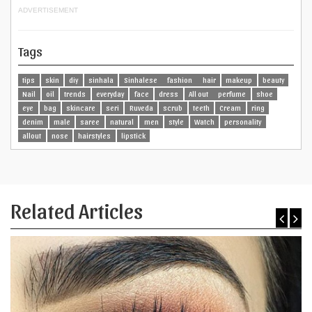
ADVERTISEMENT
Tags
tips
skin
diy
sinhala
Sinhalese
fashion
hair
makeup
beauty
Nail
oil
trends
everyday
face
dress
All out
perfume
shoe
eye
bag
skincare
seri
Ruveda
scrub
teeth
Cream
ring
denim
male
saree
natural
men
style
Watch
personality
allout
nose
hairstyles
lipstick
Related Articles