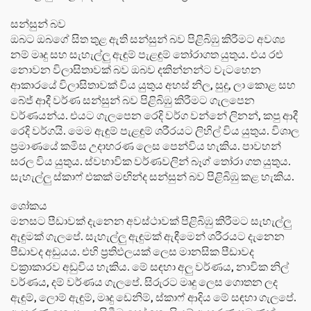
සන්සුන් බව
ඔබට ඔබගේ සිත තුළ ඇති සන්සුන් බව පිළිබිඹු කිරීමට අවශ්‍ය
නම් මෘදු සහ සැහැල්ලු ඇඳුම් පැළඳුම් තෝරාගත යුතුය. එය රළු
නොවන විලාසිතාවක් බව ඔබව දකින්නන්ට වැටහෙන
ආකාරයේ විලාසිතාවක් විය යුතුය අහස් නිල, සුදු, ලා කොළ සහ
බේජ් ආදී වර්ණ සන්සුන් බව පිළිබිඹු කිරීමට ගැලපෙන
වර්ණයන්ය. එයට ගැලපෙන රෙදි වර්ග වන්නේ ලිනන්, කපු ආදී
රෙදි වර්ගයි. මෙම ඇඳුම් පැළඳුම් ශරීරයට ලිහිල් විය යුතුය. විශාල
ප්‍රමාණයේ කමිස උදාහරණ ලෙස පෙන්විය හැකිය. පාවහන්
සරල විය යුතුය. ස්වභාවික වර්ණවලින් බෑග් තෝරා ගත යුතුය.
සැහැල්ලු ස්කාෆ් එකක් මඟින්ද සන්සුන් බව පිළිබිඹු කළ හැකිය.
ශෝකය
මනසට පීඩාවක් දැනෙන අවස්ථාවක් පිළිබිඹු කිරීමට සැහැල්ලු
ඇඳුමක් ගැලපේ. සැහැල්ලු ඇඳුමක් ඇඳීමෙන් ශරීරයට දැනෙන
පීඩාවද අඩුයය. එහි ප්‍රතිඵලයක් ලෙස මානසික පීඩාවද
වක්‍රාකාරව අඩුවිය හැකිය. මේ සඳහා අලු වර්ණය, නාවික නිල්
වර්ණය, දම් වර්ණය ගැලපේ. සිරුරට මෘදු ලෙස ගොතන ලද
ඇඳුම්, ලොම් ඇඳුම්, මෘදු ඩෙනිම්, ස්කාෆ් ආදිය මේ සඳහා ගැලපේ.