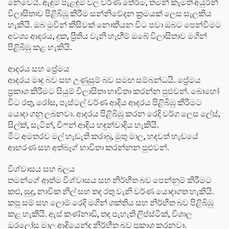
නෙවෙයි. ඇඳුම් පැළඳුම් වල වර්ණ තේරීම, තමන් කැමති අයුරින්
විලාසිතාව පිළිබිඹු කිරීම සන්නිවේදන ක්‍රමයක් ලෙස සැලකිය
හැකියි. ඔබ මුවින් කිසිවක් නොකියන විට පවා ඔබට පෙන්වීමට
අවශ්‍ය ආදරය, දුක, ප්‍රීතිය වැනි හැඟීම් ඔබේ විලාසිතාව මගින්
පිළිබිඹු කළ හැකියි.
ආදරය සහ ප්‍රේමය
ආදරය මෘදු බව සහ උණුසුම් බව සමඟ සම්බන්ධයි. ප්‍රේමය
ප්‍රකාශ කිරීමට සියුම් විලාසිතා භාවිතා කරන්න පුළුවන්. බොහෝ
විට රතු, රෝස, පැස්ටල් වර්ණ ආදිය ආදරය පිළිබිඹු කිරීමට
යොදා ගනු ලබනවා. ආදරය පිළිබිඹු කරන රෙදි වර්ග ලෙස ලේස්,
සිල්ක්, සැටින්, චිෆන් ආදිය හඳුන්වාදිය හැකියි.
මීට අමතරව මල් හැඩැති කරාබු, මුතු මාල, හදවත් හැඩයේ
ආභරණ සහ අත්බෑග් භාවිතා කරන්නන පුළුවන්.
විශ්වාසය සහ බලය
තමන්ගේ ආත්ම විශ්වාසය සහ නිර්භීත බව පෙන්නුම් කිරීමට
කළු, සුදු, නාවික නිල් සහ තද රතු වැනි වර්ණ යොදාගත හැකියි.
කපු සම් සහ ලොම් රෙදි මගින් ශක්තිය සහ නිර්භීත බව පිළිබිඹු
කළ හැකියි. ඇස් කණ්නාඩි, තද පැහැති ලිප්ස්ටික්, විශාල
ඔරලෝසු මාල ආදියෙන්ද නිර්භීත බව ප්‍රකාශ කරනවා.