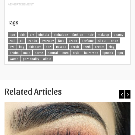
ADVERTISEMENT
Tags
tips
skin
diy
sinhala
Sinhalese
fashion
hair
makeup
beauty
Nail
oil
trends
everyday
face
dress
perfume
All out
shoe
eye
bag
skincare
seri
Ruveda
scrub
teeth
Cream
ring
denim
male
saree
natural
men
style
hairstyles
lipstick
tips
Watch
personality
allout
Related Articles