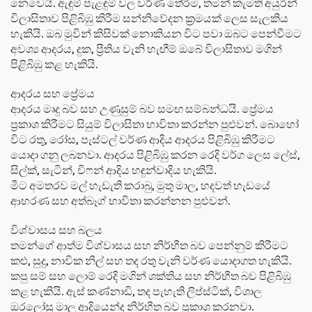
නෙවෙයි. ඇඳුම් පැළඳුම් වල වර්ණ තේරීම, තමන් කැමති අයුරින්
විලාසිතාව පිළිබිඹු කිරීම සන්නිවේදන ක්‍රමයක් ලෙස සැලකිය
හැකියි. ඔබ මුවින් කිසිවක් නොකියන විට පවා ඔබට පෙන්වීමට
අවශ්‍ය ආදරය, දුක, ප්‍රීතිය වැනි හැඟීම් ඔබේ විලාසිතාව මගින්
පිළිබිඹු කළ හැකියි.
ආදරය සහ ප්‍රේමය
ආදරය මෘදු බව සහ උණුසුම් බව සමඟ සම්බන්ධයි. ප්‍රේමය
ප්‍රකාශ කිරීමට සියුම් විලාසිතා භාවිතා කරන්න පුළුවන්. බොහෝ
විට රතු, රෝස, පැස්ටල් වර්ණ ආදිය ආදරය පිළිබිඹු කිරීමට
යොදා ගනු ලබනවා. ආදරය පිළිබිඹු කරන රෙදි වර්ග ලෙස ලේස්,
සිල්ක්, සැටින්, චිෆන් ආදිය හඳුන්වාදිය හැකියි.
මීට අමතරව මල් හැඩැති කරාබු, මුතු මාල, හදවත් හැඩයේ
ආභරණ සහ අත්බෑග් භාවිතා කරන්නන පුළුවන්.
විශ්වාසය සහ බලය
තමන්ගේ ආත්ම විශ්වාසය සහ නිර්භීත බව පෙන්නුම් කිරීමට
කළු, සුදු, නාවික නිල් සහ තද රතු වැනි වර්ණ යොදාගත හැකියි.
කපු සම් සහ ලොම් රෙදි මගින් ශක්තිය සහ නිර්භීත බව පිළිබිඹු
කළ හැකියි. ඇස් කණ්නාඩි, තද පැහැති ලිප්ස්ටික්, විශාල
ඔරලෝසු මාල ආදියෙන්ද නිර්භීත බව ප්‍රකාශ කරනවා.