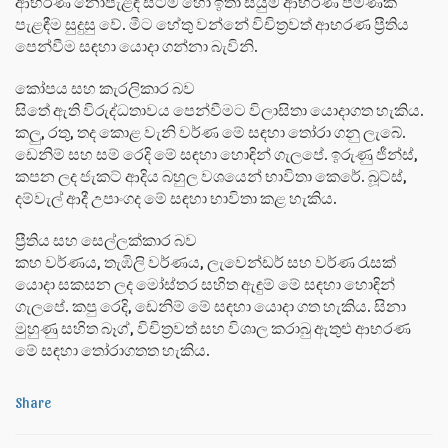
ආභරණ නොපැළඳ සිටීම හෝ ඉතා සියුම් ආභරණ පමණක්
පැළඳීම සුදුසු වේ. මීට හේතු වන්නේ විචිත්‍රවත් ආභරණ ප්‍රීතිය
පෙන්වීම සඳහා යොදා ගන්නා බැවිනි.
කෝපය සහ කැරලිකාර බව
සිතේ ඇති විරුද්ධතාවය පෙන්වීමට විලාසිතා යොදාගත හැකිය.
කලු, රතු, තද කොළ වැනි වර්ණ මේ සඳහා තෝරා ගනු ලැබේ.
ඩෙනිම් සහ සම් රෙදි මේ සඳහා හොඳින් ගැලපේ. ඉරුණු ජීන්ස්,
කපන ලද ජැකට් ආදිය බහුල වශයෙන් භාවිතා කෙරේ. බූට්ස්,
දම්වැල් ආදී උපාංගද මේ සඳහා භාවිතා කළ හැකිය.
ප්‍රීතිය සහ සෙල්ලක්කාර බව
කහ වර්ණය, තැඹිලි වර්ණය, ලැවෙන්ඩර් සහ වර්ණ රැසක්
යොදා සකසන ලද මෝස්තර සහිත ඇඳුම් මේ සඳහා හොඳින්
ගැලපේ. කපු රෙදි, ඩෙනිම් මේ සඳහා යොදා ගත හැකිය. සිනා
මුහුණු සහිත බෑග්, විචිත්‍රවත් සහ විශාල කරාබු ඇතුළු ආභරණ
මේ සඳහා තෝරාගතත හැකිය.
Share