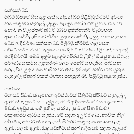
සන්සුන් බව
ඔබට ඔබගේ සිත තුළ ඇති සන්සුන් බව පිළිබිඹු කිරීමට අවශ්‍ය
නම් මෘදු සහ සැහැල්ලු ඇඳුම් පැළඳුම් තෝරාගත යුතුය. එය රළු
නොවන විලාසිතාවක් බව ඔබව දකින්නන්ට වැටහෙන
ආකාරයේ විලාසිතාවක් විය යුතුය අහස් නිල, සුදු, ලා කොළ සහ
බේජ් ආදී වර්ණ සන්සුන් බව පිළිබිඹු කිරීමට ගැලපෙන
වර්ණයන්ය. එයට ගැලපෙන රෙදි වර්ග වන්නේ ලිනන්, කපු ආදී
රෙදි වර්ගයි. මෙම ඇඳුම් පැළඳුම් ශරීරයට ලිහිල් විය යුතුය. විශාල
ප්‍රමාණයේ කමිස උදාහරණ ලෙස පෙන්විය හැකිය. පාවහන්
සරල විය යුතුය. ස්වභාවික වර්ණවලින් බෑග් තෝරා ගත යුතුය.
සැහැල්ලු ස්කාෆ් එකක් මඟින්ද සන්සුන් බව පිළිබිඹු කළ හැකිය.
ශෝකය
මනසට පීඩාවක් දැනෙන අවස්ථාවක් පිළිබිඹු කිරීමට සැහැල්ලු
ඇඳුමක් ගැලපේ. සැහැල්ලු ඇඳුමක් ඇඳීමෙන් ශරීරයට දැනෙන
පීඩාවද අඩුයය. එහි ප්‍රතිඵලයක් ලෙස මානසික පීඩාවද
වක්‍රාකාරව අඩුවිය හැකිය. මේ සඳහා අලු වර්ණය, නාවික නිල්
වර්ණය, දම් වර්ණය ගැලපේ. සිරුරට මෘදු ලෙස ගොතන ලද
ඇඳුම්, ලොම් ඇඳුම්, මෘදු ඩෙනිම්, ස්කාෆ් ආදිය මේ සඳහා ගැලපේ.