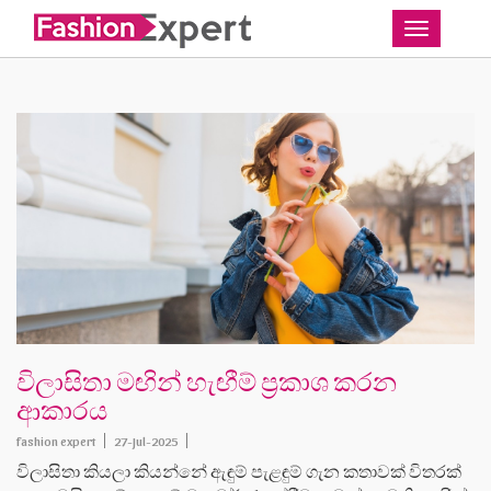
Toggle
විලාසිතා මඟින් හැඟීම් ප්‍රකාශ කරන
ආකාරය
fashion expert
27-Jul-2025
විලාසිතා කියලා කියන්නේ ඇඳුම් පැළඳුම් ගැන කතාවක් විතරක්