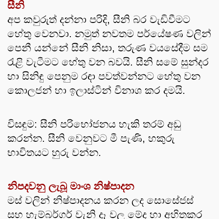
සීනි
අප කවුරුත් දන්නා පරිදි, සීනි බර වැඩිවීමට 
හේතු වෙනවා. නමුත් නවතම පර්යේෂණ වලින් 
පෙනී යන්නේ සීනි නිසා, තරුණ වයසේදීම සම 
රැළි වැටීමට හේතු වන බවයි. සීනි සමේ සුන්දර 
හා සිනිඳු පෙනුම රඳා පවත්වන්නට හේතු වන 
කොලජන් හා ඉලාස්ටින් විනාශ කර දමයි.
විසඳුම: සීනි පරිභෝජනය හැකි තරම් අඩු 
කරන්න. සීනි වෙනුවට මී පැණි, හකුරු 
භාවිතයට හුරු වන්න.
නිපදවනු ලැබූ මාංශ නිෂ්පාදන 
මස් වලින් නිෂ්පාදනය කරන ලද සොසේජස් 
සහ හැම්බර්ගර් වැනි දෑ වල මේද හා අහිතකර 