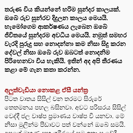
තරුණ විය කියන්නේ හරිම සුන්දර කාලයක්. 
ඔබේ රුව සුන්රව දිදුලන කාලය මෙයයි. 
හැමෝගෙම ආකර්ෂණය ලැබෙන ඔබේ 
ජිවිතයේ සුන්දරම අවධිය මෙයයි. නමුත් සමහර 
වැරදි පුරුදු සහ නොදන්නා කම නිසා සිදු කරන 
දේවල් නිසා ඔබේ රුව ඔබටත් නොදනිම 
පිරිහෙනවා විය හැකියි. ඉතින් අද අපි තීරණය 
කළා මේ ගැන කතා කරන්න.
අලුත්වැඩියා නොකළ ඒසී යන්ත්‍ර 
පිටත වාතය සිසිල් වන තරමට සිරුරේ 
තෙතමනය පහල බසිනවා. අවට පරිසරය සිසිල් 
වෙද්දී ජල වාෂ්ප ප්‍රමාණය වාෂ්ප වී යනවා. මේ 
නිසා මුලින්ම පීඩාවට පත් වන්නේ ඔබේ සමයි. 