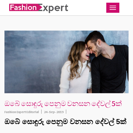
Toggle
ඔබේ සොඳුරු පෙනුම වනසන දේවල් 5ක්
Fashion Expert Editorial
24-Sep-2019
ඔබේ සොඳුරු පෙනුම වනසන දේවල් 5ක් 