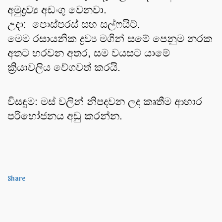
අමුද්‍රව්‍ය අඩංගු වෙනවා. 
උදා:  පොස්පරස් සහ සල්ෆයිට්.
මෙම රසායනික ද්‍රව්‍ය මගින් සමේ පෙනුම නරක 
අතට හරවන අතර, සම වයසට යාමේ 
ක්‍රියාවලිය වේගවත් කරයි.
විසඳුම: මස් වලින් නිපදවන ලද කෘතීම ආහාර 
පරිභෝජනය අඩු කරන්න.
Share