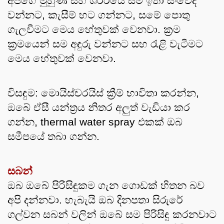
අපගේ මුහුණ සහ ශරීරයේ සම ඉතා සංවේදී 
වන්නට, කැසීම් හට ගන්නට, සමේ පොතු 
ගැලවීමට මෙය හේතුවක් වෙනවා. ක්‍රම 
ක්‍රමයෙන් සම අඳුරු වන්නට සහ රැළි වැටීමට 
මෙය හේතුවක් වෙනවා.
විසඳුම: මොයිස්චරයිස් ක්‍රීම් භාවිතා කරන්න, 
ඔබේ ඒසී යන්ත්‍රය නිතර අලුත් වැඩියා කර 
ගන්න, thermal water spray එකක් ඔබ 
සමීපයේ තබා ගන්න.
සබන් 
ඔබ ඔබේ පිරිසිඳුකම ගැන ගොඩක් හිතන බව 
අපි දන්නවා. හැබැයි ඔබ දිනපතා සිරුරේ 
ගල්වන සබන් වලින් ඔබේ සම පිරිසිඳු කරනවාට 