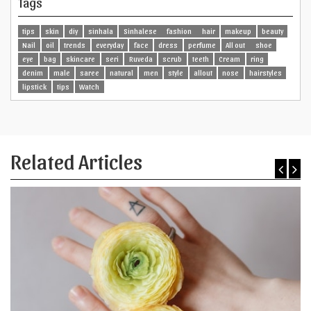
Tags
tips
skin
diy
sinhala
Sinhalese
fashion
hair
makeup
beauty
Nail
oil
trends
everyday
face
dress
perfume
All out
shoe
eye
bag
skincare
seri
Ruveda
scrub
teeth
Cream
ring
denim
male
saree
natural
men
style
allout
nose
hairstyles
lipstick
tips
Watch
Related Articles