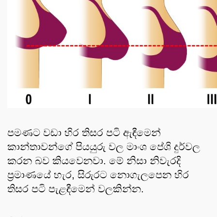
පමණට වඩා හිර තිසර පටි ඇඳීමෙන් 
කාන්තාවන්ගේ පියයුරු වල මාංශ පේශි දුර්වල 
කරන බව කියවෙනවා. මේ නිසා නිවැරදි 
ප්‍රමාණයේ හැර, සිරුරට නොගැලපෙන හිර 
තිසර පටි පැළඳීමෙන් වලකින්න. 