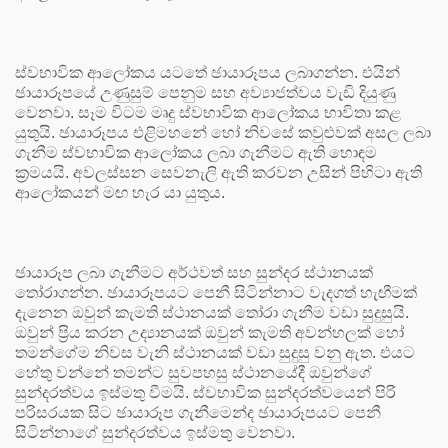
ස්වභාවික ආලෝකය යටතේ ඡායාරූපය ලබාගන්න. එයින්
ඡායාරූපයේ උණුසුම් පෙනුම සහ අව්‍යාජත්වය වැඩි දියුණු
වෙනවා. සෑම විටම මෘදු ස්වභාවික ආලෝකය භාවිතා කළ
යුතුයි. ඡායාරූපය එළිමහනේ හෝ නිවසේ කවුළුවක් අසල ලබා
ගැනීම ස්වභාවික ආලෝකය ලබා ගැනීමට ඇති හොඳම
ක්‍රමයයි. අවලස්සන සෙවනැලි ඇති කරවන උසින් පිහිටා ඇති
ආලෝකයන් මඟ හැර යා යුතුය.
ඡායාරූප ලබා ගැනීමට අර්ථවත් සහ සුන්දර ස්ථානයක්
තෝරාගන්න. ඡායාරූපයට පෙනී සිටින්නාට වැදගත් හැඟීමක්
දැනෙන ඔවුන් කැමති ස්ථානයක් තෝරා ගැනීම වඩා සුදුසුයි.
ඔවුන් ප්‍රිය කරන උද්‍යානයක් ඔවුන් කැමති අවන්හලක් හෝ
තමන්ගේම නිවස වැනි ස්ථානයක් වඩා සුදුසු වනු ඇත. එයට
හේතු වන්නේ තමන්ට සුවපහසු ස්ථානයේදී ඔවුන්ගේ
සුන්දරත්වය ඉස්මතු වීමයි. ස්වභාවික සුන්දරත්වයෙන් පිරි
පරිසරයක සිට ඡායාරූප ගැනීමෙන්ද ඡායාරූපයට පෙනී
සිටින්නාගේ සුන්දරත්වය ඉස්මතු වෙනවා.