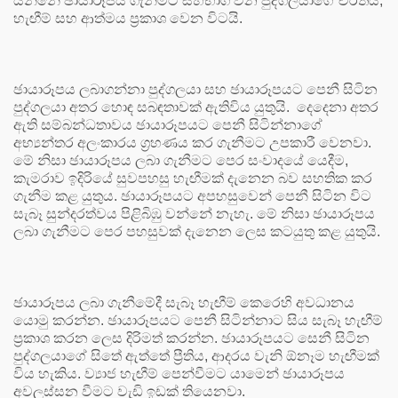
යන්නේ ඡායාරූපය ගැනීමට සහභාගී වන පුද්ගලයාගේ චරිතය,
හැඟීම් සහ ආත්මය ප්‍රකාශ වෙන විටයි.
ඡායාරූපය ලබාගන්නා පුද්ගලයා සහ ඡායාරූපයට පෙනී සිටින
පුද්ගලයා අතර හොඳ සබඳතාවක් ඇතිවිය යුතුයි. දෙදෙනා අතර
ඇති සම්බන්ධතාවය ඡායාරූපයට පෙනී සිටින්නාගේ
අභ්‍යන්තර අලංකාරය ග්‍රහණය කර ගැනීමට උපකාරී වෙනවා.
මේ නිසා ඡායාරූපය ලබා ගැනීමට පෙර සංවාදයේ යෙදීම,
කැමරාව ඉදිරියේ සුවපහසු හැඟීමක් දැනෙන බව සහතික කර
ගැනීම කළ යුතුය. ඡායාරූපයට අපහසුවෙන් පෙනී සිටින විට
සැබෑ සුන්දරත්වය පිළිබිඹු වන්නේ නැහැ. මේ නිසා ඡායාරූපය
ලබා ගැනීමට පෙර පහසුවක් දැනෙන ලෙස කටයුතු කළ යුතුයි.
ඡායාරූපය ලබා ගැනීමේදී සැබෑ හැඟීම් කෙරෙහි අවධානය
යොමු කරන්න. ඡායාරූපයට පෙනී සිටින්නාට සිය සැබෑ හැඟීම්
ප්‍රකාශ කරන ලෙස දිරිමත් කරන්න. ඡායාරූපයට සෙනී සිටින
පුද්ගලයාගේ සිතේ ඇත්තේ ප්‍රීතිය, ආදරය වැනි ඕනෑම හැඟීමක්
විය හැකිය. ව්‍යාජ හැඟීම් පෙන්වීමට යාමෙන් ඡායාරූපය
අවලස්සන වීමට වැඩි ඉඩක් තියෙනවා.