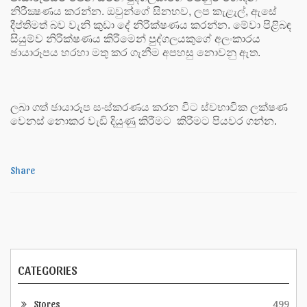
නිරීක්‍ෂණය කරන්න. ඔවුන්ගේ සිනහව, ලප කැළැල්, ඇසේ
දීප්තිමත් බව වැනි කුඩා දේ නිරීක්ෂණය කරන්න. මේවා පිළිබඳ
සියුම්ව නිරීක්ෂණය කිරීමෙන් පුද්ගලයකුගේ අලංකාරය
ඡායාරූපය හරහා මතු කර ගැනීම අපහසු නොවනු ඇත.
ලබා ගත් ඡායාරූප සංස්කරණය කරන විට ස්වභාවික ලක්ෂණ
වෙනස් නොකර වැඩි දියුණු කිරීමට කිරීමට පියවර ගන්න.
Share
CATEGORIES
Stores
499