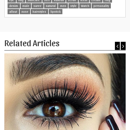
denim
male
saree
natural
men
style
Watch
personality
allout
nose
hairstyles
lipstick
Related Articles