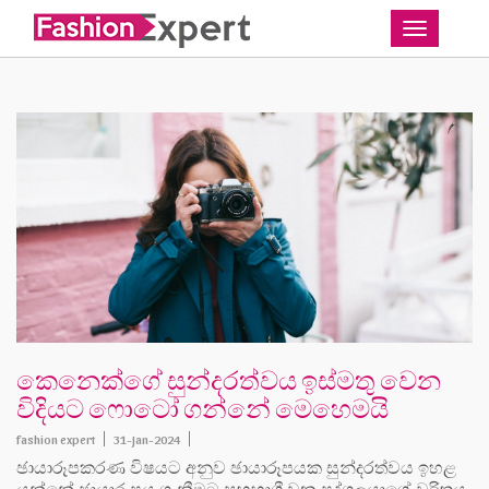
Toggle
කෙනෙක්ගේ සුන්දරත්වය ඉස්මතු වෙන
විදියට ෆොටෝ ගන්නේ මෙහෙමයි
fashion expert
31-Jan-2024
ඡායාරූපකරණ විෂයට අනුව ඡායාරූපයක සුන්දරත්වය ඉහළ