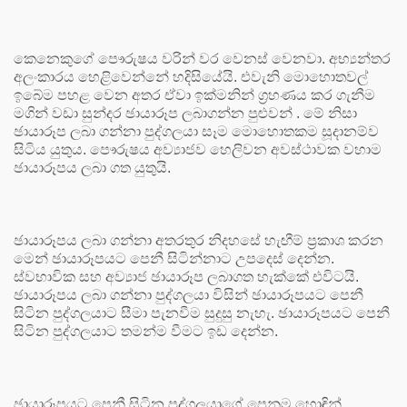
කෙනෙකුගේ පෞරුෂය වරින් වර වෙනස් වෙනවා. අභ්‍යන්තර
අලංකාරය හෙළිවෙන්නේ හදිසියේයි. එවැනි මොහොතවල්
ඉබේම පහළ වෙන අතර ඒවා ඉක්මනින් ග්‍රහණය කර ගැනීම
මගින් වඩා සුන්දර ඡායාරූප ලබාගන්න පුළුවන් . මේ නිසා
ඡායාරූප ලබා ගන්නා පුද්ගලයා සෑම මොහොතකම සූදානම්ව
සිටිය යුතුය. පෞරුෂය අව්‍යාජව හෙලිවන අවස්ථාවක වහාම
ඡායාරූපය ලබා ගත යුතුයි.
ඡායාරූපය ලබා ගන්නා අතරතුර නිදහසේ හැඟීම් ප්‍රකාශ කරන
මෙන් ඡායාරූපයට පෙනී සිටින්නාට උපදෙස් දෙන්න.
ස්වභාවික සහ අව්‍යාජ ඡායාරූප ලබාගත හැක්කේ එවිටයි.
ඡායාරූපය ලබා ගන්නා පුද්ගලයා විසින් ඡායාරූපයට පෙනී
සිටින පුද්ගලයාට සීමා පැනවීම සුදුසු නැහැ. ඡායාරූපයට පෙනී
සිටින පුද්ගලයාට තමන්ම වීමට ඉඩ දෙන්න.
ඡායාරූපයට පෙනී සිටින පුද්ගලයාගේ පෙනුම හොඳින්