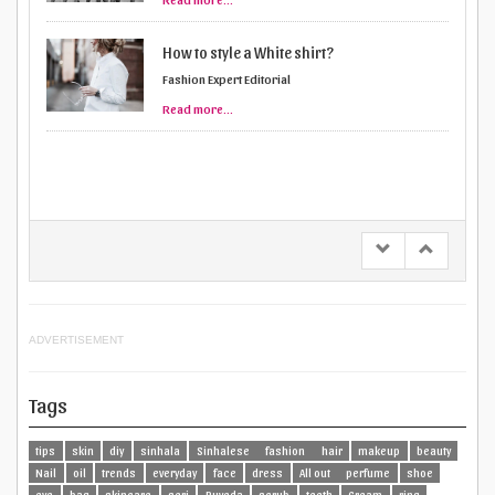
How to style a White shirt?
Fashion Expert Editorial
Read more...
ADVERTISEMENT
Tags
tips
skin
diy
sinhala
Sinhalese
fashion
hair
makeup
beauty
Nail
oil
trends
everyday
face
dress
All out
perfume
shoe
eye
bag
skincare
seri
Ruveda
scrub
teeth
Cream
ring